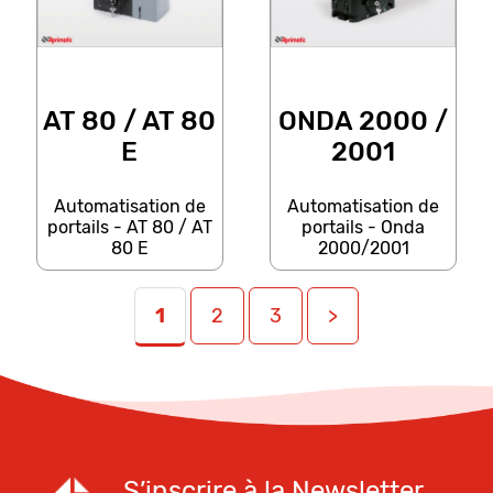
AT 80 / AT 80
ONDA 2000 /
E
2001
Automatisation de
Automatisation de
portails - AT 80 / AT
portails - Onda
80 E
2000/2001
Pagination
1
2
3
>
des
publications
S’inscrire à la Newsletter