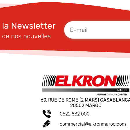
à la Newsletter
 de nos nouvelles
69, RUE DE ROME (2 MARS) CASABLANC
20502 MAROC
0522 832 000
commercial@elkronmaroc.com