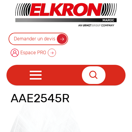
Demander un devis
Espace PRO
AAE2545R