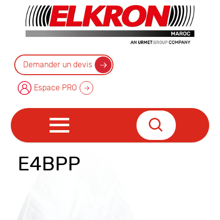
Demander un devis
Espace PRO
E4BPP