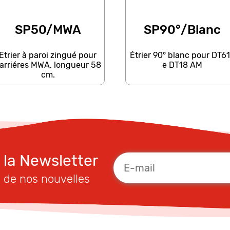
SP50/MWA
SP90°/Blanc
Etrier à paroi zingué pour
Étrier 90° blanc pour DT6
arriéres MWA, longueur 58
e DT18 AM
cm.
à la Newsletter
 de nos nouvelles