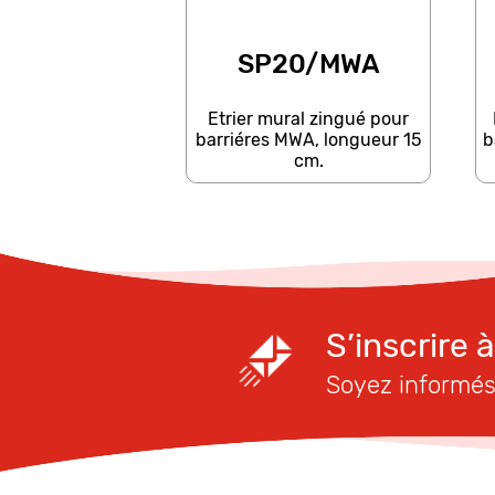
SP20/MWA
Etrier mural zingué pour
barriéres MWA, longueur 15
b
cm.
S’inscrire 
Soyez informés