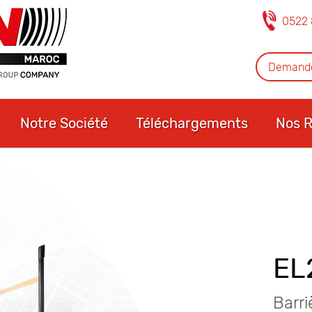
0522 
Demande
Notre Société
Téléchargements
Nos R
EL
Barri