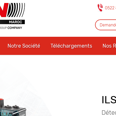
0522 
Demande
Notre Société
Téléchargements
Nos R
IL
Détec