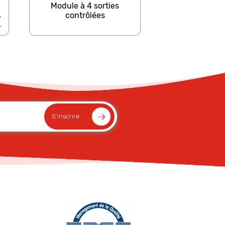
Module à 4 sorties
contrôlées
4
4