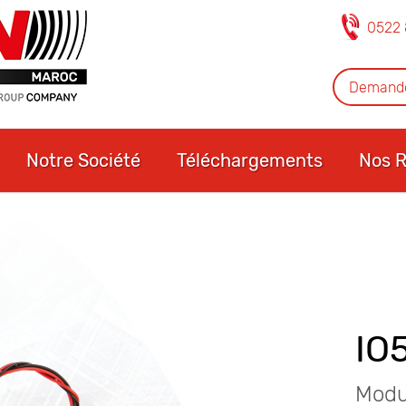
0522 
Demande
Notre Société
Téléchargements
Nos R
IO
Modul