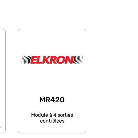
MR420
Module à 4 sorties
contrôlées
4
4