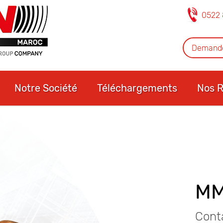
0522 
Demande
Notre Société
Téléchargements
Nos R
MM
Conta