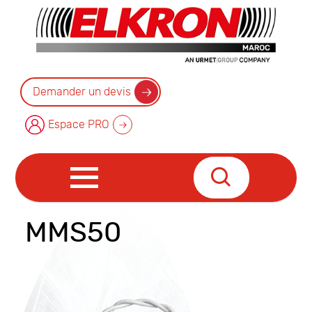
Demander un devis
Espace PRO
MMS50