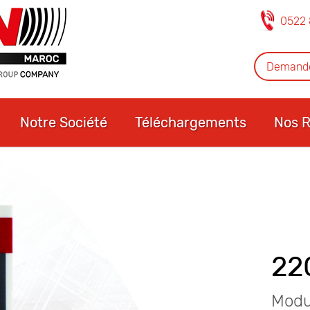
0522 
Demande
Notre Société
Téléchargements
Nos R
22
Modul