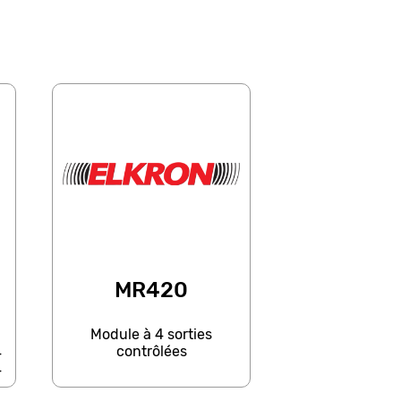
MR420
Module à 4 sorties
contrôlées
4
4