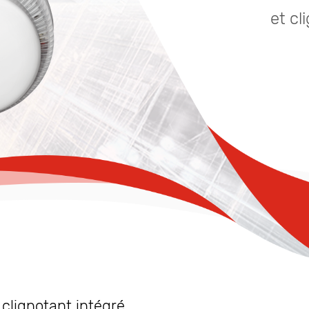
et cl
clignotant intégré