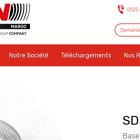
0522 
Demande
Notre Société
Téléchargements
Nos R
SD
Base