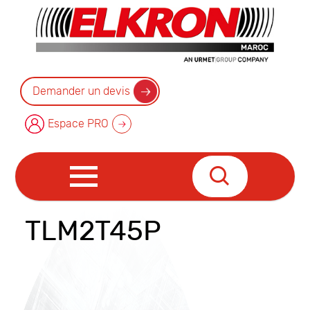
Demander un devis
Espace PRO
TLM2T45P