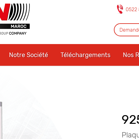
0522 
Demande
Notre Société
Téléchargements
Nos R
92
Plaq