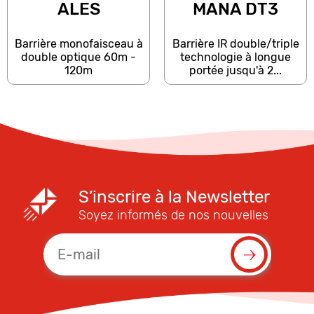
ALES
MANA DT3
Barrière monofaisceau à
Barrière IR double/triple
double optique 60m -
technologie à longue
120m
portée jusqu'à 2...
S’inscrire à la Newsletter
Soyez informés de nos nouvelles