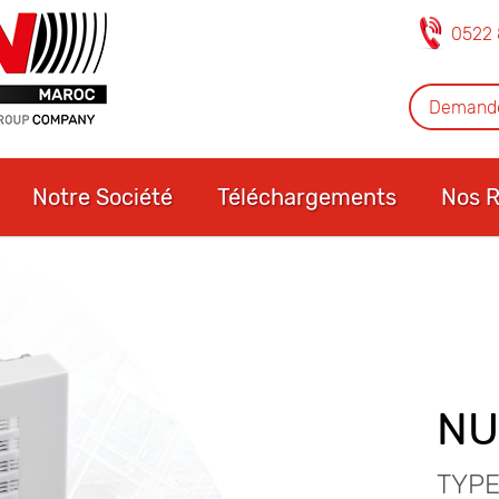
0522 
Demande
Notre Société
Téléchargements
Nos R
NU
TYPE