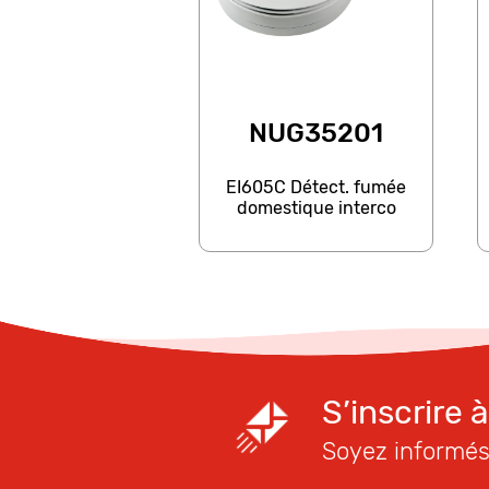
NUG35201
EI605C Détect. fumée
domestique interco
S’inscrire 
Soyez informés